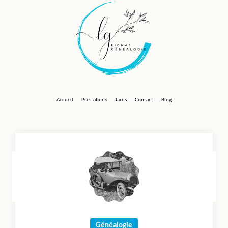
Skip
to
content
Accueil
Prestations
Tarifs
Contact
Blog
Généalogie