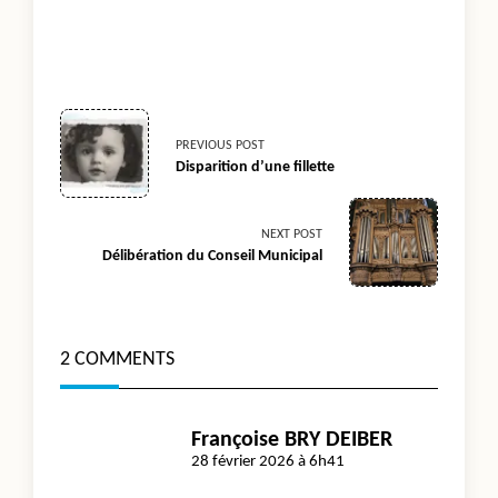
<span
PREVIOUS POST
Disparition d’une fillette
class="nav-
subtitle
NEXT POST
Délibération du Conseil Municipal
screen-
reader-
2 COMMENTS
text">Page</span>
Françoise BRY DEIBER
28 février 2026 à 6h41