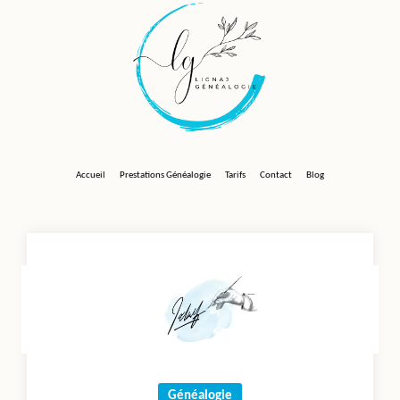
Skip
to
content
Accueil
Prestations Généalogie
Tarifs
Contact
Blog
Généalogie