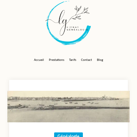
Skip
to
content
Accueil
Prestations
Tarifs
Contact
Blog
Généalogie