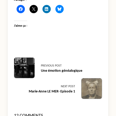
J’aime ça :
<span
PREVIOUS POST
Une émotion généalogique
class="nav-
subtitle
NEXT POST
Marie-Anne LE MER- Episode 1
screen-
reader-
12 COMMENTS