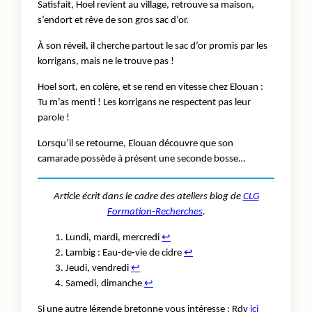
Satisfait, Hoel revient au village, retrouve sa maison,
s’endort et rêve de son gros sac d’or.
À son réveil, il cherche partout le sac d’or promis par les
korrigans, mais ne le trouve pas !
Hoel sort, en colère, et se rend en vitesse chez Elouan :
Tu m’as menti ! Les korrigans ne respectent pas leur
parole !
Lorsqu’il se retourne, Elouan découvre que son
camarade possède à présent une seconde bosse…
Article écrit dans le cadre des ateliers blog de
CLG
Formation-Recherches
.
Lundi, mardi, mercredi
↩︎
Lambig : Eau-de-vie de cidre
↩︎
Jeudi, vendredi
↩︎
Samedi, dimanche
↩︎
Si une autre légende bretonne vous intéresse : Rdv
ici