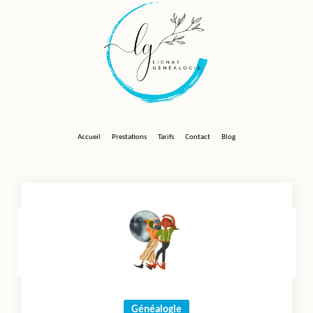
Skip
to
content
Accueil
Prestations
Tarifs
Contact
Blog
Généalogie