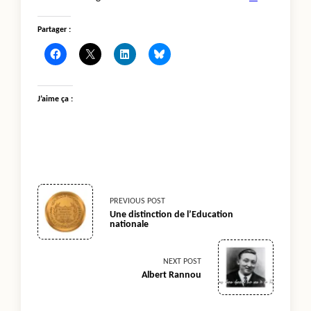
Partager :
J’aime ça :
<span
PREVIOUS POST
Une distinction de l’Éducation
nationale
class="nav-
subtitle
NEXT POST
Albert Rannou
screen-